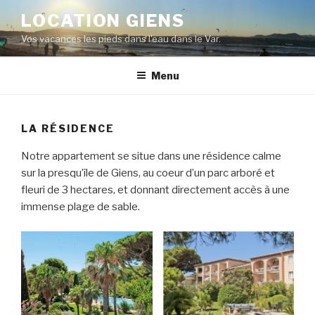
Aller
LOCATION GIENS
au
Vos vacances les pieds dans l'eau dans le Var.
contenu
principal
Menu
LA RÉSIDENCE
Notre appartement se situe dans une résidence calme
sur la presqu’île de Giens, au coeur d’un parc arboré et
fleuri de 3 hectares, et donnant directement accès à une
immense plage de sable.